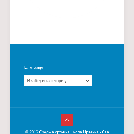
Катеторије
Катеторије
© 2016 Средња сртучна школа Црвенка - Сва