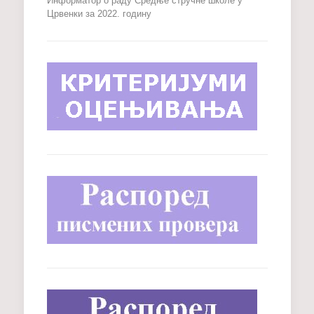
Информатор о раду Средње стручне школе у
Црвенки за 2022. годину