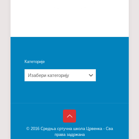
Катеторије
Катеторије
© 2016 Средња сртучна школа Црвенка - Сва
права задржана