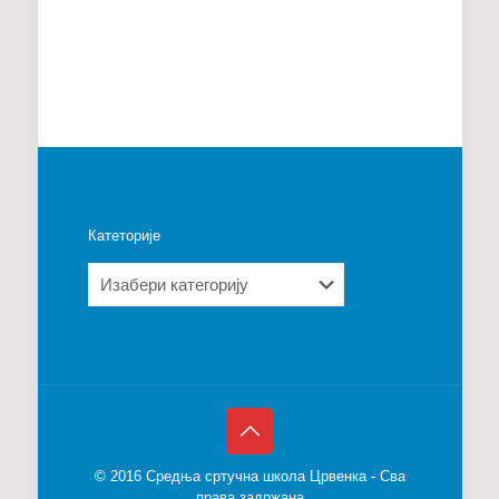
Катеторије
Катеторије
© 2016 Средња сртучна школа Црвенка - Сва
права задржана