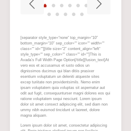
[separator style_type=“none“ top_margin=“10″
bottom_margin=“10″ sep_color=““ icon=““ width=““
class=““ id=““][title size=“2″ content_align=“left“
style_type=““ sep_color=““ class=““ id=““]This is
Avada’s Full Width Page Option[/title][fusion_text]At
vero eos et accusamus et iusto odios un
dignissimos ducimus qui blan ditiis prasixer
esentium voluptatum un deleniti atqueste sites
excep turiitate non providentsimils. Nemo enim
ipsam voluptatem quia voluptas sit aspernatur aut
odit aut fugit, consequunturser magni dolores eos qui
ratione voluptatem sequi nesciunt. Lorem ipsum
dolor sit amet consect adipiscing elit, sed diam non
ummy nibh euismod tincidunt ut laoreet, dolore
magna aliquam.
Lorem ipsum dolor sit amet, consectetur adipiscing
elit. Proin tristique eleifend ipsum non facilisis.