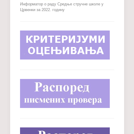
Информатор о раду Средње стручне школе у
Црвенки за 2022. годину