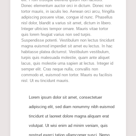
Donec elementum auctor orci in dictum. Donec non
tortor mauris, in iaculis leo. Aenean orci arcu, fringilla
adipiscing posuere vitae, congue id nunc. Phasellus
nisl dolor, blandit a varius sit amet, dictum in libero.
Integer ultricies tempor ornare. Mauris vitae tortor
quis lorem feugiat varius non sed turpis.
Suspendisse potenti. Vestibulum non lectus tincidunt
magna euismod imperdiet sit amet eu lectus. In hac
habitasse platea dictumst. Vestibulum vestibulum,
turpis quis malesuada molestie, quam ante aliquet
lacus, quis molestie urna sapien at lectus. Integer id
semper elit. Cras neque nulla, convallis non
commodo et, euismod non tortor. Mauris eu facilisis
nisl. Ut eu tincidunt mauris.
Lorem ipsum dolor sit amet, consectetuer
adipiscing elit, sed diam nonummy nibh euismod
tincidunt ut laoreet dolore magna aliquam erat
volutpat. Ut wisi enim ad minim veniam, quis
nostrud exerci tation ullamcorper susci. Nemo