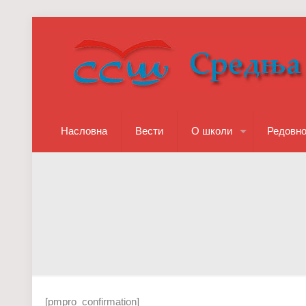
Насловна
Вести
О школи
Редовн
[pmpro_confirmation]