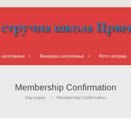
о школовање
Ванредно школовање
Фото галерија
Membership Confirmation
Насловна
Membership Confirmation