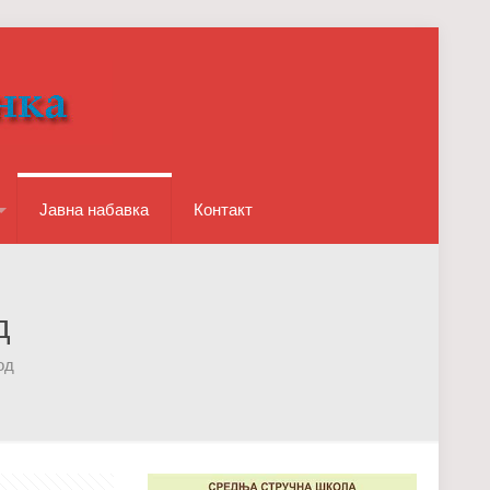
Јавна набавка
Контакт
д
од