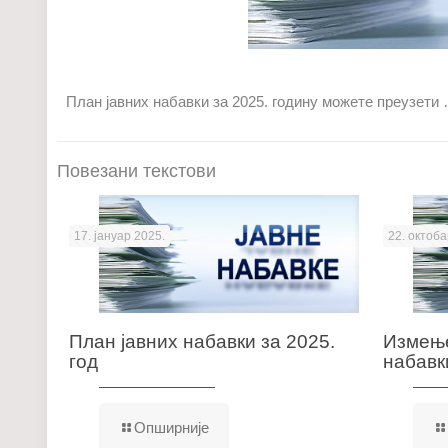
План јавних набавки за 2025. годину можете преузети
Повезани текстови
17. јануар 2025.
22. октоба
План јавних набавки за 2025.
Измење
год
набавки
Опширније