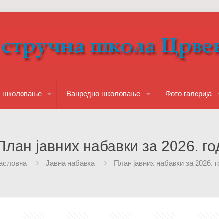
о школовање
Ванредно школовање
Фото галерија
План јавних набавки за 2026. го
асловна
Јавна набавка
План јавних набавки за 2026. г