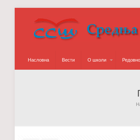
Насловна
Вести
О школи
Редовн
Н