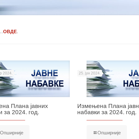
 …
ОВДЕ
.
р 2024.
25. јун 2024.
на Плана јавних
Измењена Плана јав
 за 2024. год.
набавки за 2024. год.
Опширније
Опширније