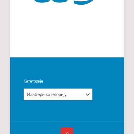
Катеторије
Катеторије