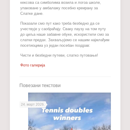
кексова са симболима возила и логоа школе,
упаковане у амбалажу посебно креирану за
Слатке дане.
Показали смо пут како треба безбедно да се
учествује у саобраћају. Сваку паузу на том путу
до циља наше забавне обуке, искористили смо за
слатки предах. Захваљујемо се нашим најмлађим
посетиоцима уз један посебан поздрав:
Чисти и безбедни путеви, слатко путовање!
Фото галерија
Повезани текстови
24. март 2026.