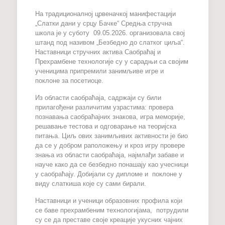
На традиционалној црвеначкој манифестацији
„Слатки дани у срцу Бачке“ Средња стручна
школа је у суботу 09.05.2026. организовала свој
штанд под називом „Безбедно до слатког циља“.
Наставници стручних актива Саобраћај и
Прехрамбене технологије су у сарадњи са својим
ученицима припремили занимљиве игре и
поклоне за посетиоце.
Из области саобраћаја, садржаји су били
прилагођени различитим узрастима: провера
познавања саобраћајних знакова, игра меморије,
решавање тестова и одговарање на теоријска
питања. Циљ ових занимљивих активности је био
да се у добром раположењу и кроз игру провере
знања из области саобраћаја, најмлађи забаве и
науче како да се безбедно понашају као учесници
у саобраћају. Добијали су дипломе и поклоне у
виду слаткиша које су сами бирали.
Наставници и ученици образовних профила који
се баве прехрамбеним технологијама, потрудили
су се да преставе своје креације укусних чајних