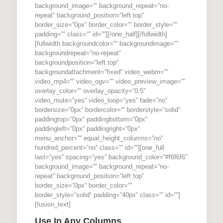
background_image=““ background_repeat=“no-
repeat“ background_position=“left top“
border_size=“0px“ border_color=““ border_style=““
padding=““ class=““ id=““][/one_half][/fullwidth]
[fullwidth backgroundcolor=““ backgroundimage=““
backgroundrepeat=“no-repeat“
backgroundposition=“left top“
backgroundattachment=“fixed“ video_webm=““
video_mp4=““ video_ogv=““ video_preview_image=““
overlay_color=““ overlay_opacity=“0.5″
video_mute=“yes“ video_loop=“yes“ fade=“no“
bordersize=“0px“ bordercolor=““ borderstyle=“solid“
paddingtop=“0px“ paddingbottom=“0px“
paddingleft=“0px“ paddingright=“0px“
menu_anchor=““ equal_height_columns=“no“
hundred_percent=“no“ class=““ id=““][one_full
last=“yes“ spacing=“yes“ background_color=“#f6f6f6″
background_image=““ background_repeat=“no-
repeat“ background_position=“left top“
border_size=“0px“ border_color=““
border_style=“solid“ padding=“40px“ class=““ id=““]
[fusion_text]
Use In Any Columns