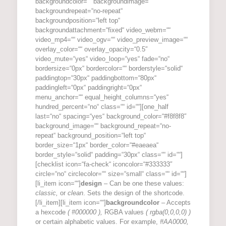
backgroundcolor=““ backgroundimage=““
backgroundrepeat=“no-repeat“
backgroundposition=“left top“
backgroundattachment=“fixed“ video_webm=““
video_mp4=““ video_ogv=““ video_preview_image=““
overlay_color=““ overlay_opacity=“0.5″
video_mute=“yes“ video_loop=“yes“ fade=“no“
bordersize=“0px“ bordercolor=““ borderstyle=“solid“
paddingtop=“30px“ paddingbottom=“80px“
paddingleft=“0px“ paddingright=“0px“
menu_anchor=““ equal_height_columns=“yes“
hundred_percent=“no“ class=““ id=““][one_half
last=“no“ spacing=“yes“ background_color=“#f8f8f8″
background_image=““ background_repeat=“no-
repeat“ background_position=“left top“
border_size=“1px“ border_color=“#eaeaea“
border_style=“solid“ padding=“30px“ class=““ id=““]
[checklist icon=“fa-check“ iconcolor=“#333333″
circle=“no“ circlecolor=““ size=“small“ class=““ id=““]
[li_item icon=““]
design
– Can be one these values:
classic,
or
clean
. Sets the design of the shortcode.
[/li_item][li_item icon=““]
backgroundcolor
– Accepts
a hexcode
( #000000 ),
RGBA values
( rgba(0,0,0,0) )
or certain alphabetic values. For example,
#AA0000,