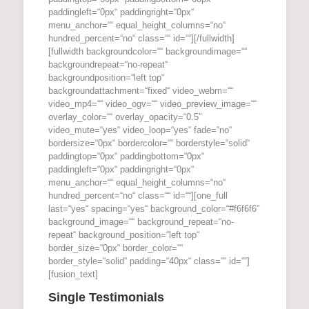
paddingleft=“0px“ paddingright=“0px“
menu_anchor=““ equal_height_columns=“no“
hundred_percent=“no“ class=““ id=““][/fullwidth]
[fullwidth backgroundcolor=““ backgroundimage=““
backgroundrepeat=“no-repeat“
backgroundposition=“left top“
backgroundattachment=“fixed“ video_webm=““
video_mp4=““ video_ogv=““ video_preview_image=““
overlay_color=““ overlay_opacity=“0.5″
video_mute=“yes“ video_loop=“yes“ fade=“no“
bordersize=“0px“ bordercolor=““ borderstyle=“solid“
paddingtop=“0px“ paddingbottom=“0px“
paddingleft=“0px“ paddingright=“0px“
menu_anchor=““ equal_height_columns=“no“
hundred_percent=“no“ class=““ id=““][one_full
last=“yes“ spacing=“yes“ background_color=“#f6f6f6″
background_image=““ background_repeat=“no-
repeat“ background_position=“left top“
border_size=“0px“ border_color=““
border_style=“solid“ padding=“40px“ class=““ id=““]
[fusion_text]
Single Testimonials