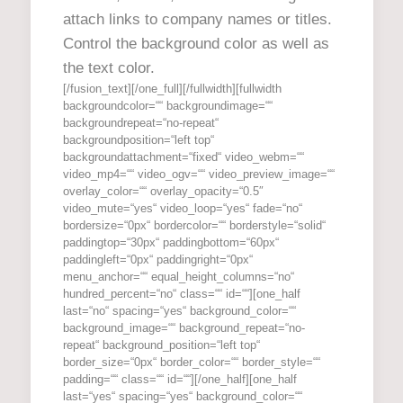
attach links to company names or titles.
Control the background color as well as
the text color.
[/fusion_text][/one_full][/fullwidth][fullwidth
backgroundcolor=““ backgroundimage=““
backgroundrepeat=“no-repeat“
backgroundposition=“left top“
backgroundattachment=“fixed“ video_webm=““
video_mp4=““ video_ogv=““ video_preview_image=““
overlay_color=““ overlay_opacity=“0.5″
video_mute=“yes“ video_loop=“yes“ fade=“no“
bordersize=“0px“ bordercolor=““ borderstyle=“solid“
paddingtop=“30px“ paddingbottom=“60px“
paddingleft=“0px“ paddingright=“0px“
menu_anchor=““ equal_height_columns=“no“
hundred_percent=“no“ class=““ id=““][one_half
last=“no“ spacing=“yes“ background_color=““
background_image=““ background_repeat=“no-
repeat“ background_position=“left top“
border_size=“0px“ border_color=““ border_style=““
padding=““ class=““ id=““][/one_half][one_half
last=“yes“ spacing=“yes“ background_color=““