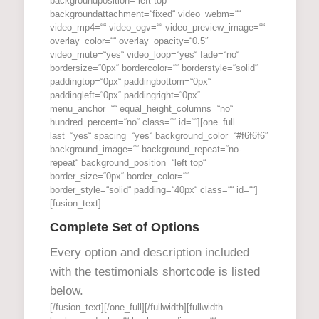
backgroundposition=“left top“
backgroundattachment=“fixed“ video_webm=““
video_mp4=““ video_ogv=““ video_preview_image=““
overlay_color=““ overlay_opacity=“0.5″
video_mute=“yes“ video_loop=“yes“ fade=“no“
bordersize=“0px“ bordercolor=““ borderstyle=“solid“
paddingtop=“0px“ paddingbottom=“0px“
paddingleft=“0px“ paddingright=“0px“
menu_anchor=““ equal_height_columns=“no“
hundred_percent=“no“ class=““ id=““][one_full
last=“yes“ spacing=“yes“ background_color=“#f6f6f6″
background_image=““ background_repeat=“no-
repeat“ background_position=“left top“
border_size=“0px“ border_color=““
border_style=“solid“ padding=“40px“ class=““ id=““]
[fusion_text]
Complete Set of Options
Every option and description included
with the testimonials shortcode is listed
below.
[/fusion_text][/one_full][/fullwidth][fullwidth