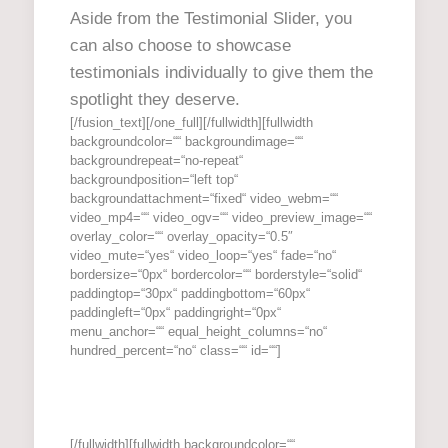
Aside from the Testimonial Slider, you
can also choose to showcase
testimonials individually to give them the
spotlight they deserve.
[/fusion_text][/one_full][/fullwidth][fullwidth
backgroundcolor=““ backgroundimage=““
backgroundrepeat=“no-repeat“
backgroundposition=“left top“
backgroundattachment=“fixed“ video_webm=““
video_mp4=““ video_ogv=““ video_preview_image=““
overlay_color=““ overlay_opacity=“0.5″
video_mute=“yes“ video_loop=“yes“ fade=“no“
bordersize=“0px“ bordercolor=““ borderstyle=“solid“
paddingtop=“30px“ paddingbottom=“60px“
paddingleft=“0px“ paddingright=“0px“
menu_anchor=““ equal_height_columns=“no“
hundred_percent=“no“ class=““ id=““]
[/fullwidth][fullwidth backgroundcolor=““