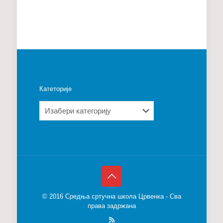
Катеторије
Катеторије
© 2016 Средња сртучна школа Црвенка - Сва
права задржана