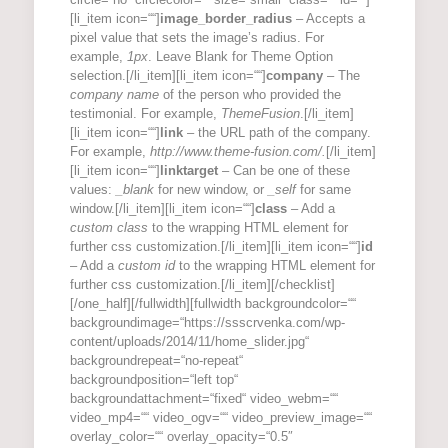
[li_item icon=““]
image_border_radius
– Accepts a
pixel value that sets the image’s radius. For
example,
1px
. Leave Blank for Theme Option
selection.[/li_item][li_item icon=““]
company
– The
company name
of the person who provided the
testimonial. For example,
ThemeFusion
.[/li_item]
[li_item icon=““]
link
– the URL path of the company.
For example,
http://www.theme-fusion.com/.
[/li_item]
[li_item icon=““]
linktarget
– Can be one of these
values:
_blank
for new window, or
_self
for same
window.[/li_item][li_item icon=““]
class
– Add a
custom class
to the wrapping HTML element for
further css customization.[/li_item][li_item icon=““]
id
– Add a
custom id
to the wrapping HTML element for
further css customization.[/li_item][/checklist]
[/one_half][/fullwidth][fullwidth backgroundcolor=““
backgroundimage=“https://ssscrvenka.com/wp-
content/uploads/2014/11/home_slider.jpg“
backgroundrepeat=“no-repeat“
backgroundposition=“left top“
backgroundattachment=“fixed“ video_webm=““
video_mp4=““ video_ogv=““ video_preview_image=““
overlay_color=““ overlay_opacity=“0.5″