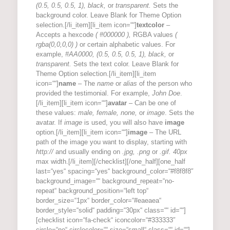
(0.5, 0.5, 0.5, 1), black,
or
transparent.
Sets the
background color. Leave Blank for Theme Option
selection.[/li_item][li_item icon=““]
textcolor
–
Accepts a hexcode
( #000000 ),
RGBA values
(
rgba(0,0,0,0) )
or certain alphabetic values. For
example,
#AA0000, (0.5, 0.5, 0.5, 1), black,
or
transparent.
Sets the text color. Leave Blank for
Theme Option selection.[/li_item][li_item
icon=““]
name
– The
name
or
alias
of the person who
provided the testimonial. For example,
John Doe
.
[/li_item][li_item icon=““]
avatar
– Can be one of
these values:
male, female, none,
or
image
. Sets the
avatar. If
image
is used, you will also have
image
option.[/li_item][li_item icon=““]
image
– The URL
path of the image you want to display, starting with
http://
and usually ending on
.jpg, .png
or
.gif. 40px
max width.[/li_item][/checklist][/one_half][one_half
last=“yes“ spacing=“yes“ background_color=“#f8f8f8″
background_image=““ background_repeat=“no-
repeat“ background_position=“left top“
border_size=“1px“ border_color=“#eaeaea“
border_style=“solid“ padding=“30px“ class=““ id=““]
[checklist icon=“fa-check“ iconcolor=“#333333″
circle=“no“ circlecolor=““ size=“small“ class=““ id=““]