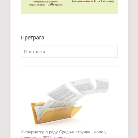
Претрага
Информатор о раду Средње стручне школе у
Црвенки за 2022. годину