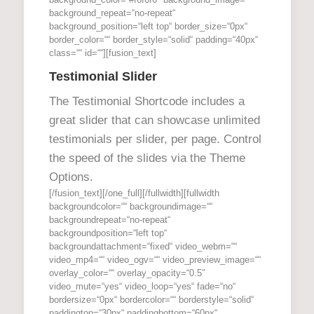
background_repeat=“no-repeat“
background_position=“left top“ border_size=“0px“
border_color=““ border_style=“solid“ padding=“40px“
class=““ id=““][fusion_text]
Testimonial Slider
The Testimonial Shortcode includes a
great slider that can showcase unlimited
testimonials per slider, per page. Control
the speed of the slides via the Theme
Options.
[/fusion_text][/one_full][/fullwidth][fullwidth
backgroundcolor=““ backgroundimage=““
backgroundrepeat=“no-repeat“
backgroundposition=“left top“
backgroundattachment=“fixed“ video_webm=““
video_mp4=““ video_ogv=““ video_preview_image=““
overlay_color=““ overlay_opacity=“0.5″
video_mute=“yes“ video_loop=“yes“ fade=“no“
bordersize=“0px“ bordercolor=““ borderstyle=“solid“
paddingtop=“30px“ paddingbottom=“60px“