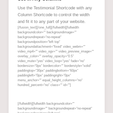
Use the Testimonial Shortcode with any
Column Shortcode to control the width
and fit it to any part of your website.
[/fusion_text][/one_full][/fullwidth][fullwidth
backgroundcolor=““ backgroundimage=““
backgroundrepeat=“no-repeat“
backgroundposition=“left top“
backgroundattachment=“fixed“ video_webm=““
video_mp4=““ video_ogv=““ video_preview_image=““
overlay_color=““ overlay_opacity=“0.5″
video_mute=“yes“ video_loop=“yes“ fade=“no“
bordersize=“0px“ bordercolor=““ borderstyle=“solid“
paddingtop=“30px“ paddingbottom=“60px“
paddingleft=“0px“ paddingright=“0px“
menu_anchor=““ equal_height_columns=“no“
hundred_percent=“no“ class=““ id=““]
[/fullwidth][fullwidth backgroundcolor=““
backgroundimage=““ backgroundrepeat=“no-repeat“