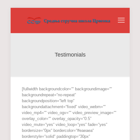
Testimonials
[fullwidth backgroundcolor=““ backgroundimage=““
backgroundrepeat=“no-repeat“
backgroundposition=“left top“
backgroundattachment=“fixed“ video_webm=““
video_mp4=““ video_ogv=““ video_preview_image=““
overlay_color=““ overlay_opacity=“0.5″
video_mute=“yes“ video_loop=“yes“ fade=“yes“
bordersize=“0px“ bordercolor=“#eaeaea“
borderstyle=“solid“ paddingtop=“30px“