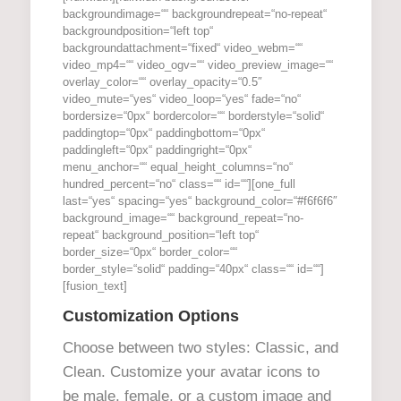
backgroundimage=““ backgroundrepeat=“no-repeat“
backgroundposition=“left top“
backgroundattachment=“fixed“ video_webm=““
video_mp4=““ video_ogv=““ video_preview_image=““
overlay_color=““ overlay_opacity=“0.5″
video_mute=“yes“ video_loop=“yes“ fade=“no“
bordersize=“0px“ bordercolor=““ borderstyle=“solid“
paddingtop=“0px“ paddingbottom=“0px“
paddingleft=“0px“ paddingright=“0px“
menu_anchor=““ equal_height_columns=“no“
hundred_percent=“no“ class=““ id=““][one_full
last=“yes“ spacing=“yes“ background_color=“#f6f6f6″
background_image=““ background_repeat=“no-
repeat“ background_position=“left top“
border_size=“0px“ border_color=““
border_style=“solid“ padding=“40px“ class=““ id=““]
[fusion_text]
Customization Options
Choose between two styles: Classic, and
Clean. Customize your avatar icons to
be male, female, or a custom image and