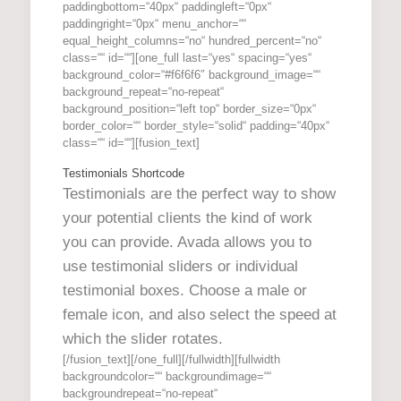
paddingbottom=“40px“ paddingleft=“0px“
paddingright=“0px“ menu_anchor=““
equal_height_columns=“no“ hundred_percent=“no“
class=““ id=““][one_full last=“yes“ spacing=“yes“
background_color=“#f6f6f6″ background_image=““
background_repeat=“no-repeat“
background_position=“left top“ border_size=“0px“
border_color=““ border_style=“solid“ padding=“40px“
class=““ id=““][fusion_text]
Testimonials Shortcode
Testimonials are the perfect way to show
your potential clients the kind of work
you can provide. Avada allows you to
use testimonial sliders or individual
testimonial boxes. Choose a male or
female icon, and also select the speed at
which the slider rotates.
[/fusion_text][/one_full][/fullwidth][fullwidth
backgroundcolor=““ backgroundimage=““
backgroundrepeat=“no-repeat“