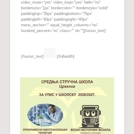
video_mute=“yes“ video_loop=“yes“ fade=“no“
bordersize=“1px“ bordercolor=““ borderstyle=“solid“
paddingtop=“35px“ paddingbottom=“75px“
paddingleft=“40px“ paddingright=“40px“
menu_anchor=““ equal_height_columns=“no“
hundred_percent=“no“ class=““ id=““][fusion_text]
Join The 100,000+ Satisfied Avada Users!
[/fusion_text]
[/fullwidth]