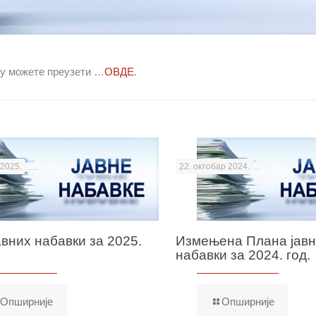
ну можете преузети …
ОВДЕ
.
 2025.
22. октобар 2024.
авних набавки за 2025.
Измењена Плана јав
набавки за 2024. год.
Опширније
Опширније