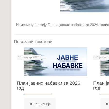
Измењену верзију Плана јавних набавки за 2024. годи
Повезани текстови
16. јануар 2026.
17. јануар
План јавних набавки за 2026.
План ј
год
год
Опширније