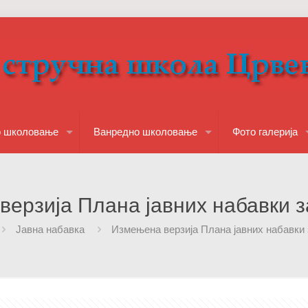
о школовање
Ванредно школовање
Фото галерија
ерзија Плана јавних набавки за
Јавна набавка
Измењена верзија Плана јавних набавки з