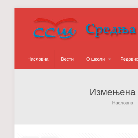
Насловна
Вести
О школи
Редовн
Измењена в
Насловна