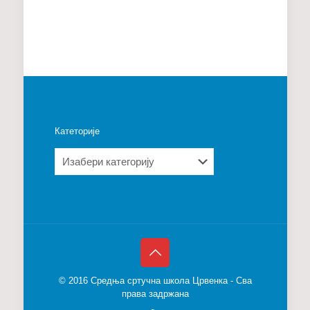
Катеторије
Катеторије
© 2016 Средња сртучна школа Црвенка - Сва
права задржана