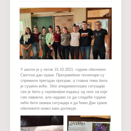
У школи је у петак 15.10.2021. године обележен
Светски дан хране. Прехрамбени техничари су
спремили пригодан програм, а главна тема била
је сушено воће. Због епидемиолошке ситуације
све је било у скромнијем издању од оног на који
смо навикли, али надамо се да следеће године
неће бити оваква ситуација и да ћемо Дан хране
обележити онако како доликује.