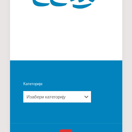
Катеторије
Катеторије