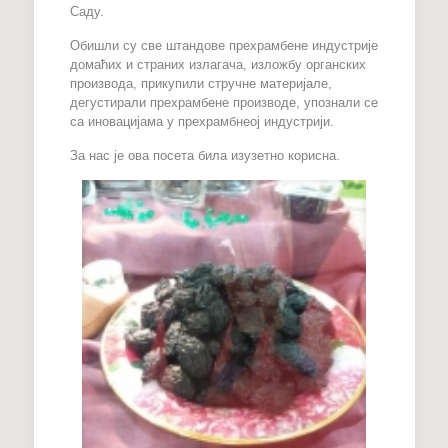
Саду.
Обишли су све штандове прехрамбене индустрије
домаћих и страних излагача, изложбу органских
производа, прикупили стручне материјале,
дегустирали прехрамбене производе, упознали се
са иновацијама у прехрамбнеој индустрији.
За нас је ова посета била изузетно корисна.