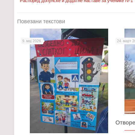
Распоред допунске и додатне наставе за ученике IV-1
Повезани текстови
9. мај 2026.
24. март 2
Отворе