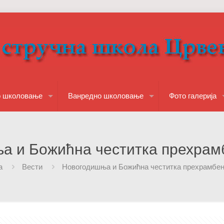
о школовање
Ванредно школовање
Фото галерија
а и Божићна честитка прехрамб
а
Вести
Новогодишња и Божићна честитка прехрамбен