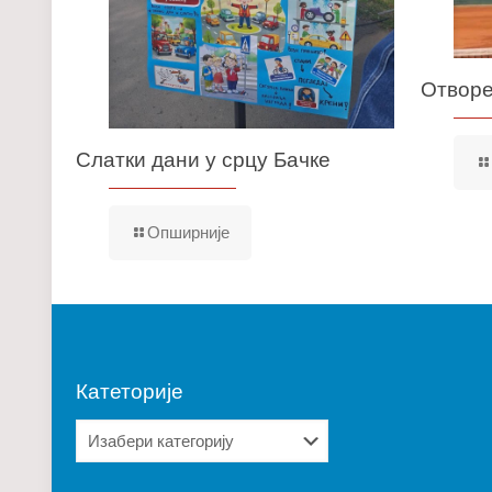
Отворе
Слатки дани у срцу Бачке
Опширније
Катеторије
Катеторије