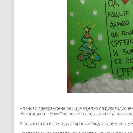
Чланови прехрамбене секције заједно са руководиоце
Новогодишо – Божићну честитку коју су поставили у х
У честитки се истиче да је храна повод за дружење, 