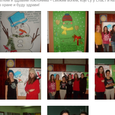
ким и здравим поклонима – свежим воћем, које су у сласт и н
о хране и буду здрави!