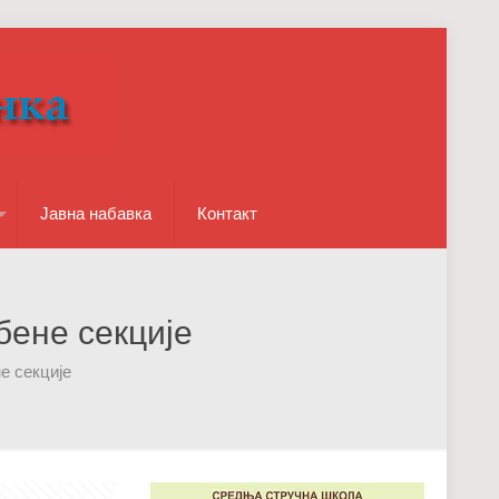
Јавна набавка
Контакт
ене секције
е секције