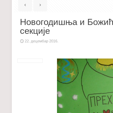
Новогодишња и Божић
секције
22. децембар 2016.