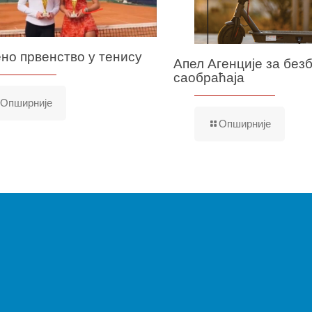
но првенство у тенису
Апел Агенције за без
саобраћаја
Опширније
Опширније