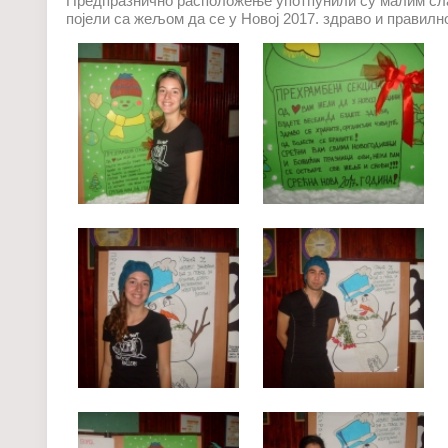
Предпразнично расположење употпунили су малим слат
појели са жељом да се у Новој 2017. здраво и правилн