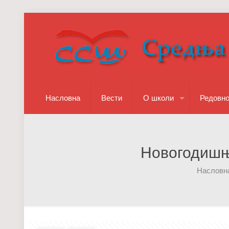
Насловна
Вести
О школи
Редовн
Новогодишњ
Насловн