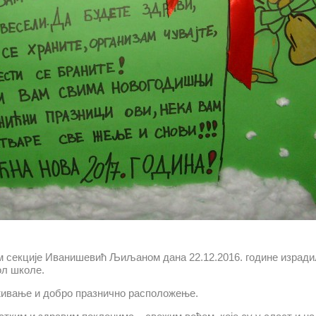
м секције Иванишевић Љиљаном дана 22.12.2016. године изради
ол школе.
уживање и добро празнично расположење.