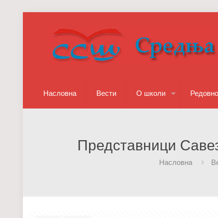
Насловна
Вести
О школи
Редовн
Представници Савез
Насловна
В