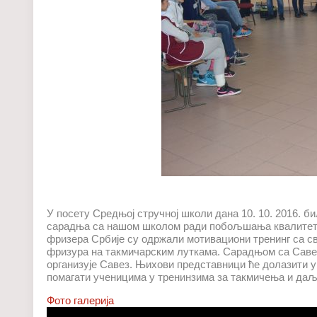
У посету Средњој стручној школи дана 10. 10. 2016. б
сарадња са нашом школом ради побољшања квалитета
фризера Србије су одржали мотивациони тренинг са с
фризура на такмичарским луткама. Сарадњом са Саве
организује Савез. Њихови представници ће долазити 
помагати ученицима у тренинзима за такмичења и да
Фото галерија