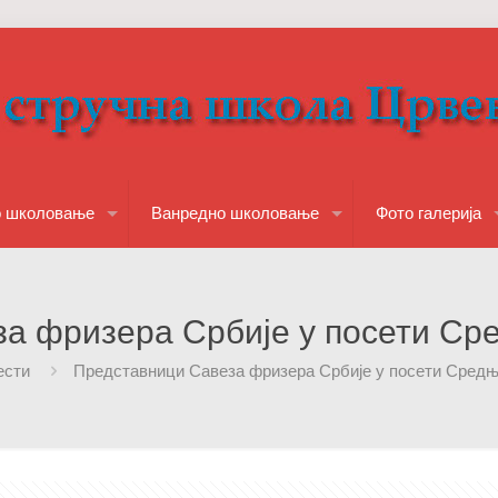
о школовање
Ванредно школовање
Фото галерија
а фризера Србије у посети Сре
ести
Представници Савеза фризера Србије у посети Средњо