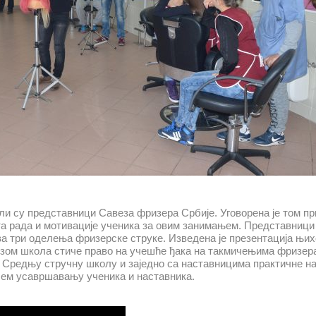
или су представници Савеза фризера Србије. Уговорена је том п
 рада и мотивације ученика за овим занимањем. Представници
ва три оделења фризерске струке. Изведена је презентација њи
зом школа стиче право на учешће ђака на такмичењима фризера
у Средњу стручну школу и заједно са наставницима практичне н
љем усавршавању ученика и наставника.