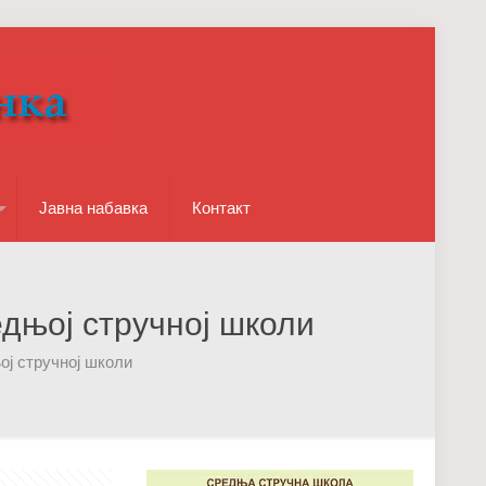
Јавна набавка
Контакт
дњој стручној школи
ј стручној школи