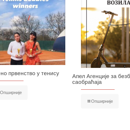
но првенство у тенису
Апел Агенције за без
саобраћаја
Опширније
Опширније