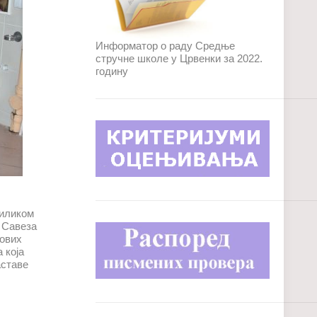
Информатор о раду Средње
стручне школе у Црвенки за 2022.
годину
риликом
 Савеза
хових
 која
аставе