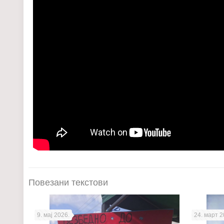
Повезани текстови
9. мај 2026.
24. март 2