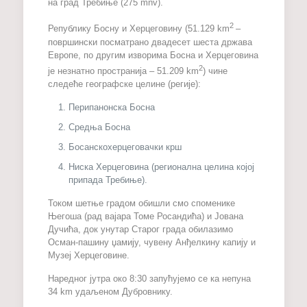
на град Требиње (275 mnv).
2
Републику Босну и Херцеговину (51.129 km
–
површински посматрано двадесет шеста држава
Европе, по другим изворима Босна и Херцеговина
2
је незнатно пространија – 51.209 km
) чине
следеће географске целине (регије):
Перипанонска Босна
Средња Босна
Босанскохерцеговачки крш
Ниска Херцеговина (регионална целина којој
припада Требиње).
Током шетње градом обишли смо споменике
Његоша (рад вајара Томе Росандића) и Јована
Дучића, док унутар Старог града обилазимо
Осман-пашину џамију, чувену Анђелкину капију и
Музеј Херцеговине.
Наредног јутра око 8:30 запућујемо се ка непуна
34 km удаљеном Дубровнику.