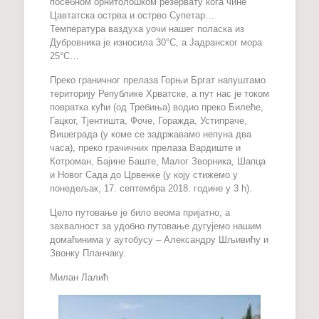
посебном орнитолошком резервату кога чине
Цавтатска острва и острво Супетар…
Температура ваздуха уочи нашег поласка из
Дубровника је износила 30°C, а Јадранског мора
25°C…
Преко граничног прелаза Горњи Бргат напуштамо
територију Републике Хрватске, а пут нас је током
повратка кући (од Требиња) водио преко Билеће,
Гацког, Тјентишта, Фоче, Горажда, Устипраче,
Вишеграда (у коме се задржавамо непуна два
часа), преко грачичних прелаза Вардиште и
Котроман, Бајине Баште, Малог Зворника, Шапца
и Новог Сада до Црвенке (у коју стижемо у
понедељак, 17. септембра 2018. године у 3 h).
Цело путовање је било веома пријатно, а
захвалност за удобно путовање дугујемо нашим
домаћинима у аутобусу – Александру Шљивићу и
Звонку Планчаку.
Милан Лалић