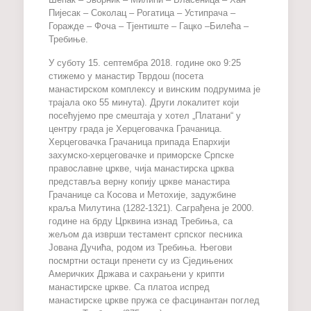
Пијесак – Соколац – Рогатица – Устипрача –
Горажде – Фоча – Тјентиште – Гацко –Билећа –
Требиње.
У суботу 15. септембра 2018. године око 9:25
стижемо у манастир Тврдош (посета
манастирском комплексу и винским подрумима је
трајала око 55 минута). Други локалитет који
посећујемо пре смештаја у хотел „Платани“ у
центру града је Херцеговачка Грачаница.
Херцеговачка Грачаница припада Епархији
захумско-херцеговачке и приморске Српске
православне цркве, чија манастирска црква
представља верну копију цркве манастира
Грачанице са Косова и Метохије, задужбине
краља Милутина (1282-1321). Саграђена је 2000.
године на брду Црквина изнад Требиња, са
жељом да изврши тестамент српског песника
Јована Дучића, родом из Требиња. Његови
посмртни остаци пренети су из Сједињених
Америчких Држава и сахрањени у крипти
манастирске цркве. Са платоа испред
манастирске цркве пружа се фасцинантан поглед