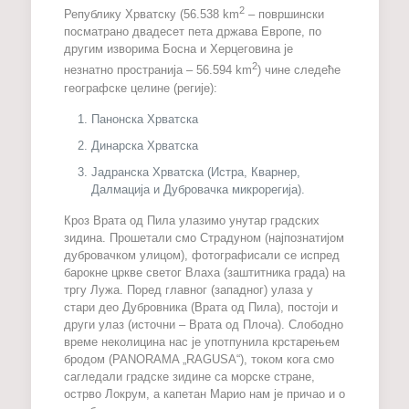
2
Републику Хрватску (56.538 km
– површински
посматрано двадесет пета држава Европе, по
другим изворима Босна и Херцеговина је
2
незнатно пространија – 56.594 km
) чине следеће
географске целине (регије):
Панонска Хрватска
Динарска Хрватска
Јадранска Хрватска (Истра, Кварнер,
Далмација и Дубровачка микрорегија).
Кроз Врата од Пила улазимо унутар градских
зидина. Прошетали смо Страдуном (најпознатијом
дубровачком улицом), фотографисали се испред
барокне цркве светог Влаха (заштитника града) на
тргу Лужа. Поред главног (западног) улаза у
стари део Дубровника (Врата од Пила), постоји и
други улаз (источни – Врата од Плоча). Слободно
време неколицина нас је употпунила крстарењем
бродом (PANORAMA „RAGUSA“), током кога смо
сагледали градске зидине са морске стране,
острво Локрум, а капетан Марио нам је причао и о