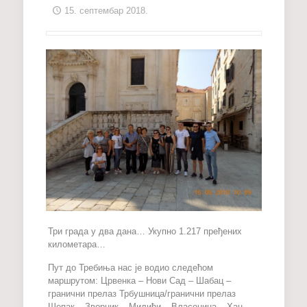
15. септембар 2018.
Три града у два дана… Укупно 1.217 пређених
километара…
Пут до Требиња нас је водио следећом
маршрутом: Црвенка – Нови Сад – Шабац –
гранични прелаз Трбушница/гранични прелаз
Шепак – Зворник – Милићи – Власеница – Хан