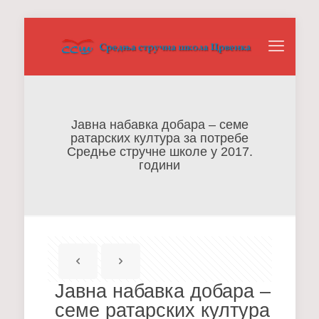
Јавна набавка добара – семе
ратарских култура за потребе
Средње стручне школе у 2017.
години
Јавна набавка добара –
семе ратарских култура