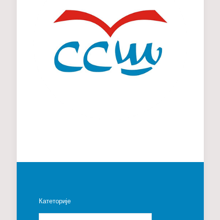
Катеторије
Катеторије