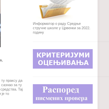
Информатор о раду Средње
стручне школе у Црвенки за 2022.
годину
а,
 ту праксу да
 сазнао за ту
средства. Тај
 је то