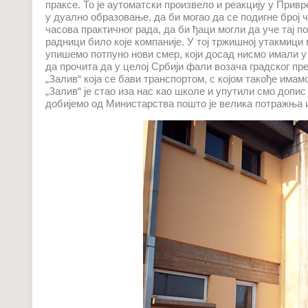
праксе. То је аутоматски произвело и реакцију у Привр
у дуално образовање, да би могао да се подигне број 
часова практичног рада, да би ђаци могли да уче тај п
радници било које компаније. У тој тржишној утакмиц
упишемо потпуно нови смер, који досад нисмо имали у 
да прочита да у целој Србији фали возача градског п
„Залив“ која се бави транспортом, с којом такође имам
„Залив“ је стао иза нас као школе и упутили смо допи
добијемо од Министарства пошто је велика потражња 