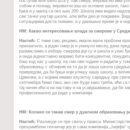
поступак или било шта у том смеру. Вероватно има уло
собом и познају, вероватно још из основне школе, тако
ђака и у малој са око њих 200. Школа има видео-надзо
све тачке унутар школе, али већи део је покривен. Ви
ситуацијама доста помаже, а у данашње време је и но
НМ: Какво интересовање влада за смерове у Сред
Настић:
С тиме смо, рецимо, имали мали проблем про
прихватило, а један смер је и укинуло месец дана пред
размислимо о избору смерова јер су и школа и упис ђ
и онда једноставно морамо бити конкурентни, понудит
баш код нас у школу, па смо ове године и радили у т
образовању, с обзиром на то да је наша школа средња 
привредом, да би ђаци који упишу нашу школу, у велико
Црвенки, а с којима имамо изузетну сарадњу, пре свега
септембра ћемо тако, ако све буде како треба, ићи с
тај начин ићи и на наставу и на усавршавање, да би з
професионално да раде у компанији.
НМ: Колико се такав смер у дуалном образовању р
Настић:
Разликује се пре свега у пракси. Министарст
прехрамбени техничар јер је сама компанија „Јаффа“ 