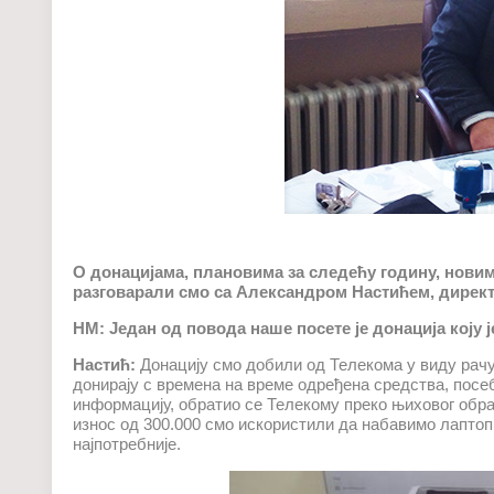
О донацијама, плановима за следећу годину, нови
разговарали смо са Александром Настићем, дирек
НМ: Један од повода наше посете је донација коју 
Настић:
Донацију смо добили од Телекома у виду рачу
донирају с времена на време одређена средства, посеб
информацију, обратио се Телекому преко њиховог обра
износ од 300.000 смо искористили да набавимо лаптоп 
најпотребније.