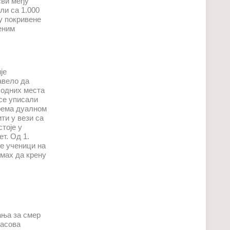
сви међу
ли са 1.000
су покривене
ђеним
је
навело да
бодних места
се уписали
према дуалном
ти у вези са
стоје у
ет. Од 1.
ће ученици на
дмах да крену
ања за смер
часова