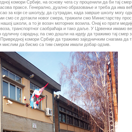
едној комори Србије, на основу чега су проценили да би тај смер
часова праксе. Генерално, дуално образовање и треба да има ве
осао за који се школују, да сутрадан, када заврше школу могу о
и ми смо се дотакли новог смера, тражили смо Министарству про
нашој школи, а то је возач моторних возила. Онај ко прати медиј
ревоза, транспортног саобраћаја и тако даље. У Црвенки имамо 
о одличну сарадњу, па смо дошли на идеју да тражимо тај смер з
с Привредној комори Србије да тражимо заједничким снагама да т
и мислим да бисмо са тим смером имали добар одзив.