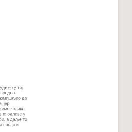
удемо у тој
ивредно-
 размишљао да
, јер
атимо колико
вно одлазе у
би, а даље то
и посао и