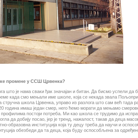
ике промене у ССШ Црвенка?
а што је нама сваки ђак значајан и битан. Да бисмо успели да б
реме када смо мењали име школе, која се некада звала Пољопр
ња стручна школа Црвенка, управо из разлога што сам већ тада
20 година имаш један смер, него ћемо морати да мењамо смерове
им профилима постоји потреба. Ми као школа се трудимо да испр
ла да добију посао, јер је тренд, нажалост, такав да деца масо
итно-образовна институција која ту децу треба да научи и оспосо
итуција обезбеди да та деца, која буду оспособљена за одређен