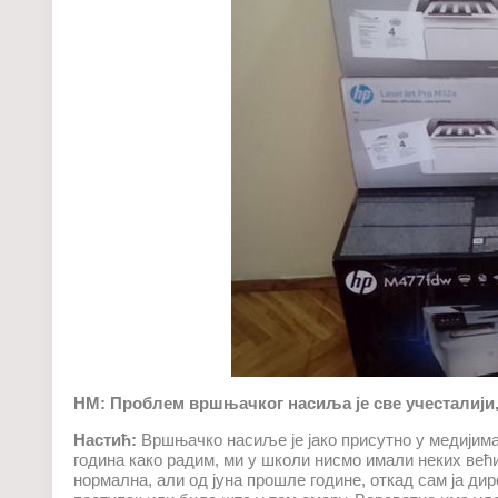
НМ: Проблем вршњачког насиља је све учесталији, 
Настић:
Вршњачко насиље је јако присутно у медијима
година како радим, ми у школи нисмо имали неких већ
нормална, али од јуна прошле године, откад сам ја ди