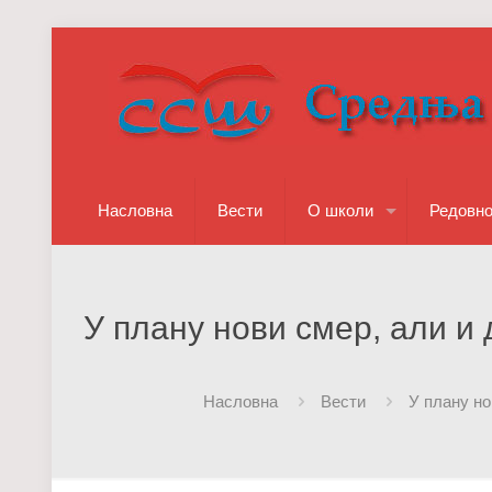
Насловна
Вести
О школи
Редовн
У плану нови смер, али и
Насловна
Вести
У плану н