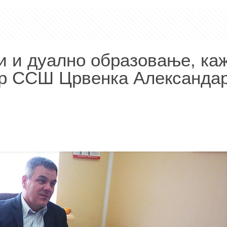
и и дуално образовање, ка
ор ССШ Црвенка Александа