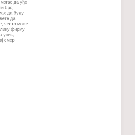
 могао да уђе
ћи број
дмах да буду
свете да
е, често може
велику фирму
а упис,
ај смер