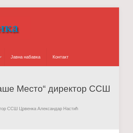
Јавна набавка
Контакт
„Наше Место“ директор ССШ
ектор ССШ Црвенка Александар Настић