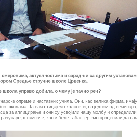
м смеровима, актуелностима и сарадњи са другим установам
тором Средње стручне школе Црвенка.
је школа управо добила, о чему је тачно реч?
нарске опреме и наставних учила. Они, као велика фирма, имају
но школама. Ја сам стицајем околности, на једном од семинара,
сца за аплицирање и они су усвојили нашу молбу и определили 
рачунаре, штампаче, као и беле табле јер смо проценили да нам