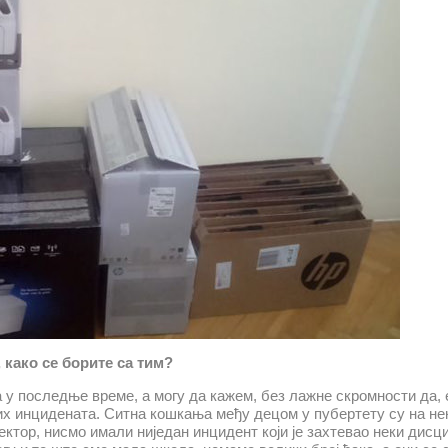
како се борите са тим?
 у последње време, а могу да кажем, без лажне скромности да, 
их инцидената. Ситна кошкања међу децом у пубертету су на не
ректор, нисмо имали ниједан инцидент који је захтевао неки дис