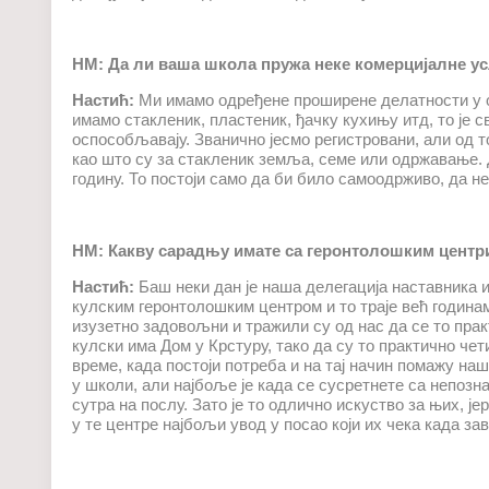
НМ: Да ли ваша школа пружа неке комерцијалне ус
Настић:
Ми имамо одређене проширене делатности у ок
имамо стакленик, пластеник, ђачку кухињу итд, то је 
оспособљавају. Званично јесмо регистровани, али од т
као што су за стакленик земља, семе или одржавање. 
годину. То постоји само да би било самоодрживо, да 
НМ: Какву сарадњу имате са геронтолошким центр
Настић:
Баш неки дан је наша делегација наставника 
кулским геронтолошким центром и то траје већ годин
изузетно задовољни и тражили су од нас да се то прак
кулски има Дом у Крстуру, тако да су то практично чет
време, када постоји потреба и на тај начин помажу на
у школи, али најбоље је када се сусретнете са непозн
сутра на послу. Зато је то одлично искуство за њих, је
у те центре најбољи увод у посао који их чека када з