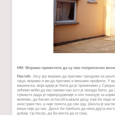
НМ: Морамо приметити да су ово поприлично вел
Настић:
Јесу јер морамо да пратимо трендове из разлог
трци, морамо и ми да пратимо и мењамо профиле. У в
машинска, моја идеја је била да је променимо у Сред
нећемо моћи да наставимо као што је некада било, да 
тржиште рада је најмеродавније и оно показује за кој
можемо, да бисмо оспособљавали децу која би овде мог
иностранство, а није поента да сви оду. Школа је васп
више није до нас. Даље би требало да нека друга инст
добију тај посао, да би могла да остану.