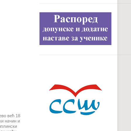
ево већ 18
ки начин и
циплински