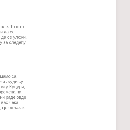
оле. То што
и да се
 да се уложи,
њу за следећу
имамо са
е и људи су
ом у Куцури,
 времена на
Они раде овде
 вас чека
да је одлазак