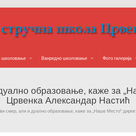
о школовање
Ванредно школовање
Фото галерија
 дуално образовање, каже за 
Црвенка Александар Настић
ови смер, али и дуално образовање, каже за „Наше Место“ дир