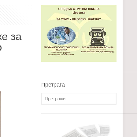
же за
р
Претрага