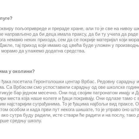
луге?
виру пољопривреде и прераде хране, али то је све на нивоу шк
све направљено да би деца имала праксу, да би ту учила да раде 
ога немамо неких прихода, сем да се покрије материјал који мора
Дакле, тај приход који имамо од цвећа буде уложен у производ
не морамо да улажемо додатна средства.
има у околини?
и ђака посетила Геронтолошки центар Врбас. Редовну сарадњу 
ама. Са Врбасом смо успоставили сарадњу од ове школске годин
тикује бар једном месечно. Они под својим патронатом имају и Д
ири места која наше колеге и ђаци покривају. Они одлазе тамо с
шим најстаријим суграђанима. То је ђацима најбољи вид праксе. 
атом особом и када први пут некога шишате, то је управо оно што
р ако сутра буду радили, исте ствари ће радити и на послу, тако 
аврше средњу школу.