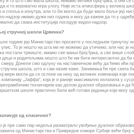
гу и то што смо мала школа, немамо велики број ђака, а они се 
 да и то вероватно игра улогу. Није иста атмосфера у великој шко
р и споља и изнутра, али то би могло да буде мало боље јер ни
део-надзор имамо дужи низ година и могу да кажем да то у одре
рмално да свака институција поседује видео-надзор.
њој стручној школи Црвенка?
шле године јер Министарство просвете у последњем тренутку ни
 упис. То је нешто на шта ми не можемо да утичемо, али нас је 
ака постали тржиште, имамо све мањи број ђака, а све више сло
и деци и родитељима нешто што ће им бити интересантно да би 
ом смеру. Донели смо одлуку на наставничком већу да ћемо ићи 
стручна школа, што и сам назив каже. Занимања ће пре свега би
ј мери могли да се ослоне на неку од великих компанија које по
 компанију „Јаффа“, која је и раније максимално излазила у суср
а прехрамбеним техничарем као делом дуалног образовања и да 
авршетком школе практично били већ готови радници који могу о
азликује од класичног?
во је пре само пар недеља разматрало увођење дуалног образов
тражила од Министарства и Привредне коморе Србије већи број 